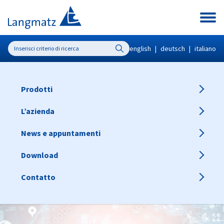
english
|
deutsch
|
italiano
Prodotti
L’azienda
News e appuntamenti
Download
Contatto