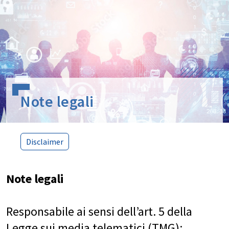
Note legali
Disclaimer
Disclaimer
Note legali
Responsabile ai sensi dell’art. 5 della
Legge sui media telematici (TMG):