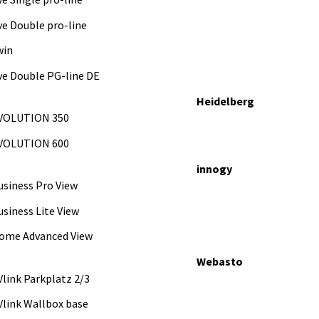
ve Double pro-line
win
ve Double PG-line DE
Heidelberg
VOLUTION 350
VOLUTION 600
innogy
usiness Pro View
usiness Lite View
ome Advanced View
Webasto
Vlink Parkplatz 2/3
Vlink Wallbox base