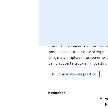
momento.
Stazioni di 
Lo sviluppo dell’infrastruttura di ri
anche dalla facilità d’uso, per cui la
I fattori determinanti per un access
possibile alle condizioni e ai requisit
Langmatz amplia costantemente la pr
Se non doveste trovare il modello ch
Plinti in materiale plastico
Plinti in materiale plastico
Mennekes
A
P