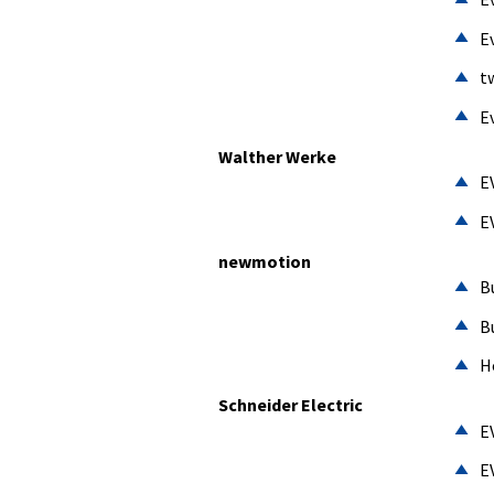
E
t
E
Walther Werke
E
E
newmotion
B
B
H
Schneider Electric
E
E