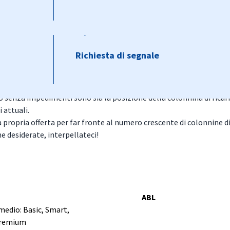
Ripartitori ottici di edificio
Armadi per energia
ricarica compatibili
Dispositivi di richiesta
Ripartitori ottici di edificio
Richiesta di segnale
carica è una componente importante della mobilità elettrica. L’attra
 ricarica della batteria rappresenta un fattore decisivo.
o senza impedimenti sono sia la posizione della colonnina di ricari
i attuali.
opria offerta per far fronte al numero crescente di colonnine di 
e desiderate, interpellateci!
ABL
medio: Basic, Smart,
remium