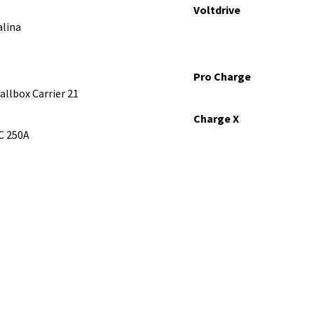
Voltdrive
alina
Pro Charge
allbox Carrier 21
Charge X
C 250A