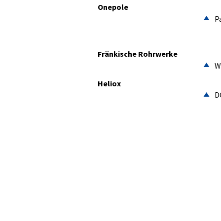
Onepole
P
Fränkische Rohrwerke
W
Heliox
D