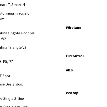
mart T, Smart N
olonnina in acciaio
nox
Wirelane
alina singola e doppia
1/V2
alina Triangle V3
Circontrol
E-P5/P7
ABB
E Spot
ase Designbox
ecotap
ve Single S-line
ve Single pro-line