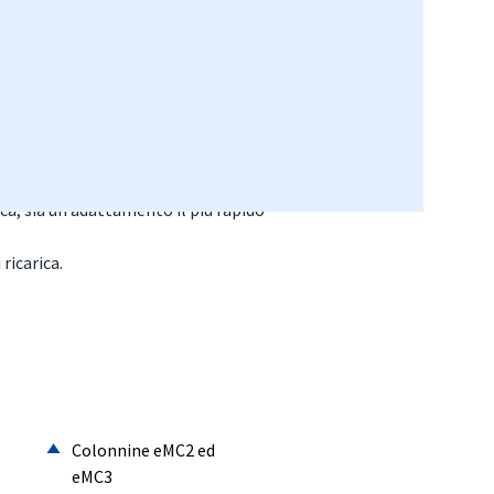
ttività dei veicoli elettrici dipende
ca, sia un adattamento il più rapido
ricarica.
Colonnine eMC2 ed
eMC3