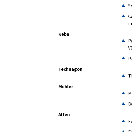
S
C
i
Keba
P
V
P
Technagon
T
Mehler
M
B
Alfen
E
E