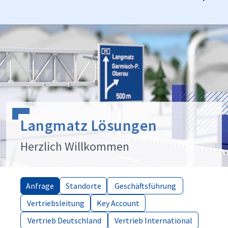
Langmatz Lösungen
Herzlich Willkommen
Anfrage
Anfrage
Standorte
Standorte
Geschäftsführung
Geschäftsführung
Vertriebsleitung
Vertriebsleitung
Key Account
Key Account
Vertrieb Deutschland
Vertrieb Deutschland
Vertrieb International
Vertrieb International