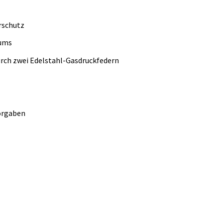
rschutz
aums
rch zwei Edelstahl-Gasdruckfedern
Vorgaben