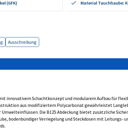
kel (GFK)
Material Tauchhaube: Ku
ng
Ausschreibung
x mit innovativem Schachtkonzept und modularem Aufbau für flexi
struktion aus modifiziertem Polycarbonat gewährleistet Langle
 Umwelteinflüssen. Die B125 Abdeckung bietet zusätzliche Sicher
be, bodenbündiger Verriegelung und Steckdosen mit Leitungs- u
ds.