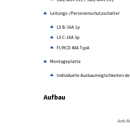
Leitungs-/Personenschutzschalter
LS B-16A 1p
LS C-16A 3p
FI/RCD 40A TypA
Montageplatte
Individuelle Ausbaumöglichkeiten d
Aufbau