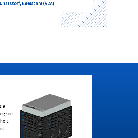
nststoff, Edelstahl (V2A)
ble
bigkeit
heit
nd