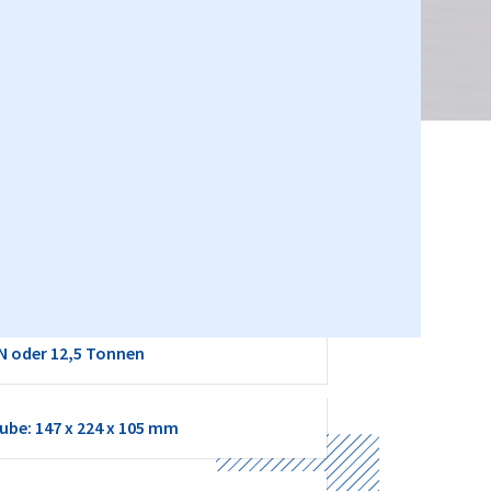
x435 mm / geöffnet 855 mm
kN oder 12,5 Tonnen
be: 147 x 224 x 105 mm