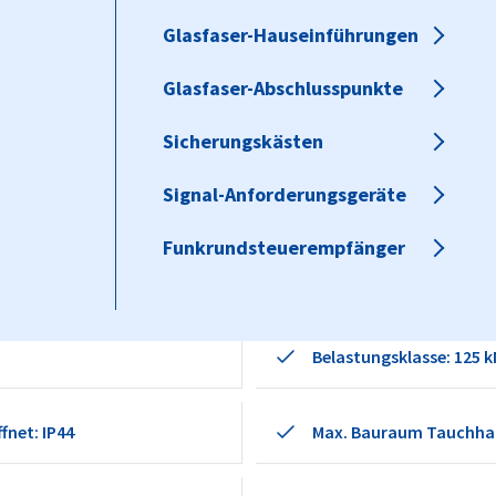
es
die Netze
Glasfaser-Hauseinführungen
Nachhaltigkeit
Glasfaser-Hauseinführungen
haltig und
 Unterflurverteiler
orderungen
Glasfaser-Abschlusspunkte
Glasfaser-Abschlusspunkte
Sicherungskästen
Sicherungskästen
Signal-Anforderungsgeräte
Signal-Anforderungsgeräte
Funkrundsteuerempfänger
Funkrundsteuerempfänger
Außenmaße: 360 x 545 
Belastungsklasse: 125 
fnet: IP44
Max. Bauraum Tauchhau