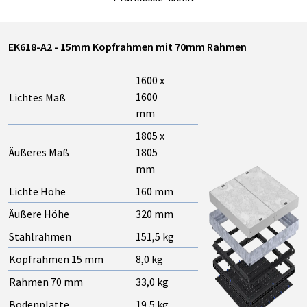
EK618-A2 - 15mm Kopfrahmen mit 70mm Rahmen
1600 x
1600
Lichtes Maß
mm
1805 x
Äußeres Maß
1805
mm
Lichte Höhe
160 mm
Äußere Höhe
320 mm
Stahlrahmen
151,5 kg
Kopfrahmen 15 mm
8,0 kg
Rahmen 70 mm
33,0 kg
Bodenplatte
19,5 kg