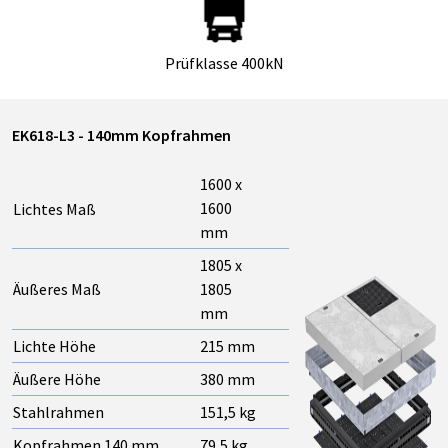
Prüfklasse 400kN
EK618-L3 - 140mm Kopfrahmen
1600 x
1600
Lichtes Maß
mm
1805 x
Äußeres Maß
1805
mm
Lichte Höhe
215 mm
Äußere Höhe
380 mm
Stahlrahmen
151,5 kg
Kopfrahmen 140 mm
79,5 kg