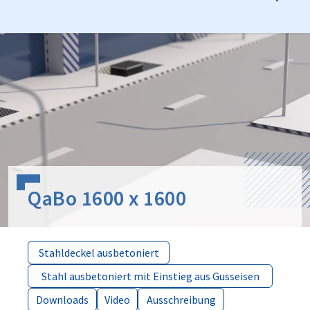
QaBo 1600 x 1600
Stahldeckel ausbetoniert
Stahldeckel ausbetoniert
Stahl ausbetoniert mit Einstieg aus Gusseisen
Stahl ausbetoniert mit Einstieg aus Gusseisen
Downloads
Downloads
Video
Video
Ausschreibung
Ausschreibung