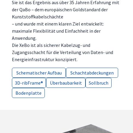
Sie ist das Ergebnis aus über 35 Jahren Erfahrung mit
der QaBo – dem europäischen Goldstandard der
Kunststoffkabelschächte
– und wurde mit einem klaren Ziel entwickelt:
maximale Flexibilität und Einfachheit in der
Anwendung.
Die XeBo ist als sicherer Kabelzug- und
Zugangsschacht für die Verteilung von Daten- und
Energieinfrastruktur konzipiert.
Schematischer Aufbau
Schematischer Aufbau
Schachtabdeckungen
Schachtabdeckungen
3D-ribFrame®
3D-ribFrame®
Überbaubarkeit
Überbaubarkeit
Sollbruch
Sollbruch
Bodenplatte
Bodenplatte