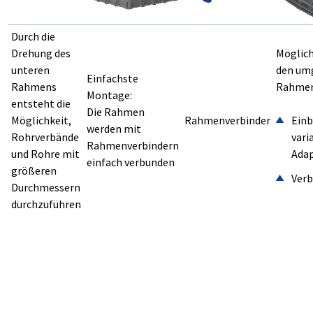
Durch die
Drehung des
Möglich
unteren
den um
Einfachste
Rahmens
Rahmen
Montage:
entsteht die
Die Rahmen
Einb
Möglichkeit,
Rahmenverbinder
werden mit
vari
Rohrverbände
Rahmenverbindern
Adap
und Rohre mit
einfach verbunden
größeren
Ver
Durchmessern
durchzuführen