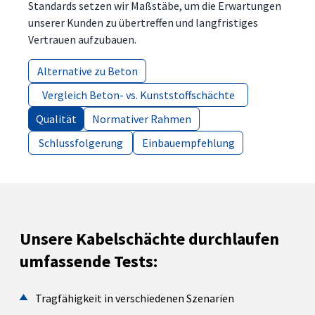
Standards setzen wir Maßstäbe, um die Erwartungen
unserer Kunden zu übertreffen und langfristiges
Vertrauen aufzubauen.
Alternative zu Beton
Alternative zu Beton
Vergleich Beton- vs. Kunststoffschächte
Vergleich Beton- vs. Kunststoffschächte
Qualität
Qualität
Normativer Rahmen
Normativer Rahmen
Schlussfolgerung
Schlussfolgerung
Einbauempfehlung
Einbauempfehlung
Unsere Kabelschächte durchlaufen
umfassende Tests:
Tragfähigkeit in verschiedenen Szenarien