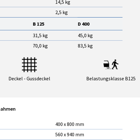
14,5 kg
2,5 kg
B 125
D 400
31,5 kg
45,0 kg
70,0 kg
83,5 kg
Deckel - Gussdeckel
Belastungsklasse B125
 Rahmen
400 x 800 mm
560 x 940 mm