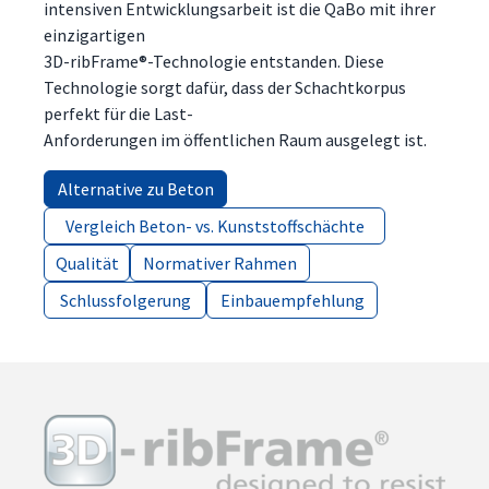
intensiven Entwicklungsarbeit ist die QaBo mit ihrer
einzigartigen
3D-ribFrame®-Technologie entstanden. Diese
Technologie sorgt dafür, dass der Schachtkorpus
perfekt für die Last-
Anforderungen im öffentlichen Raum ausgelegt ist.
Alternative zu Beton
Alternative zu Beton
Vergleich Beton- vs. Kunststoffschächte
Vergleich Beton- vs. Kunststoffschächte
Qualität
Qualität
Normativer Rahmen
Normativer Rahmen
Schlussfolgerung
Schlussfolgerung
Einbauempfehlung
Einbauempfehlung